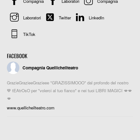
Compagnia
Laboratori
Compagnia
Laboratori
Twitter
LinkedIn
TikTok
FACEBOOK
Compagnia Quellicheilteatro
GrazieGrazieeGrazieee *GRAZISSIMOOO* dal profondo del nostro
💙 tEAtrOsO per *volerci al tuo fianco* e nei tuoi LIBRI MAGICI 💋💋
💋
www.quellicheilteatro.com