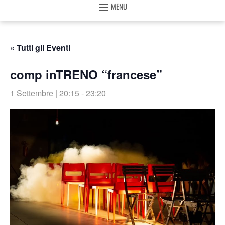
MENU
« Tutti gli Eventi
comp inTRENO “francese”
1 Settembre | 20:15
-
23:20