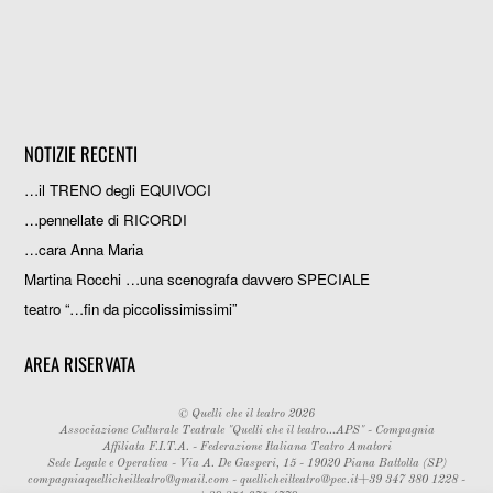
NOTIZIE RECENTI
…il TRENO degli EQUIVOCI
…pennellate di RICORDI
…cara Anna Maria
Martina Rocchi …una scenografa davvero SPECIALE
teatro “…fin da piccolissimissimi”
AREA RISERVATA
©
Quelli che il teatro
2026
Associazione Culturale Teatrale "Quelli che il teatro...APS" - Compagnia
Affiliata F.I.T.A. - Federazione Italiana Teatro Amatori
Sede Legale e Operativa - Via A. De Gasperi, 15 - 19020 Piana Battolla (SP)
compagniaquellicheilteatro@gmail.com
-
quellicheilteatro@pec.it
+39 347 380 1228 -