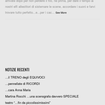
arrivate dopo per non perdere il filo, né prima, per dare il tempo ai
nostri elfi allestitori di sistemare le scene, accordare i suoni e farvi
trovare tutto perfetto...e...per i cac
...
See More
NOTIZIE RECENTI
…il TRENO degli EQUIVOCI
…pennellate di RICORDI
…cara Anna Maria
Martina Rocchi …una scenografa davvero SPECIALE
teatro “…fin da piccolissimissimi”