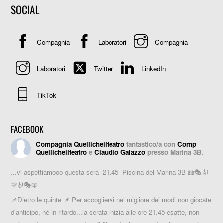
SOCIAL
Compagnia
Laboratori
Compagnia
Laboratori
Twitter
LinkedIn
TikTok
FACEBOOK
Compagnia Quellicheilteatro
fantastico/a con
Comp
Quellicheilteatro
e
Claudio Galazzo
presso Marina 3B.
...vi aspettiamooo questa sera -21.45- Piscina del Marina 3B 📖🎭🎻
🩷🎻🎭📖
📌Dietro le quinte 📌 Per accogliervi nel migliore dei modi non giocate
d'anticipo, né in ritardo...la serata inizia alle ore 21.45 esatte, non