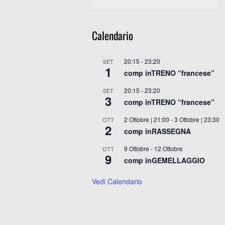
Calendario
20:15
-
23:20
SET
1
comp inTRENO “francese”
20:15
-
23:20
SET
3
comp inTRENO “francese”
2 Ottobre | 21:00
-
3 Ottobre | 23:30
OTT
2
comp inRASSEGNA
9 Ottobre
-
12 Ottobre
OTT
9
comp inGEMELLAGGIO
Vedi Calendario