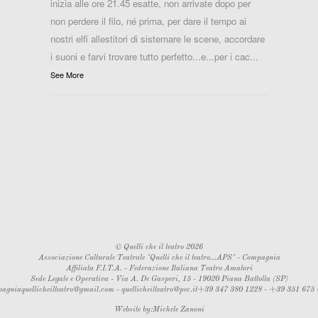
inizia alle ore 21.45 esatte, non arrivate dopo per
non perdere il filo, né prima, per dare il tempo ai
nostri elfi allestitori di sistemare le scene, accordare
i suoni e farvi trovare tutto perfetto...e...per i cac
...
See More
©
Quelli che il teatro
2026
Associazione Culturale Teatrale "Quelli che il teatro...APS" - Compagnia
Affiliata F.I.T.A. - Federazione Italiana Teatro Amatori
Sede Legale e Operativa - Via A. De Gasperi, 15 - 19020 Piana Battolla (SP)
agniaquellicheilteatro@gmail.com
-
quellicheilteatro@pec.it
+39 347 380 1228 - +39 351 675
Website by:
Michele Zanoni