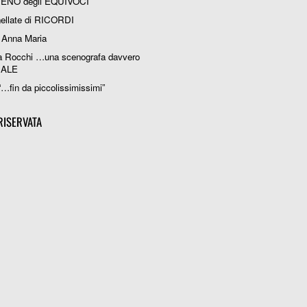
RENO degli EQUIVOCI
ellate di RICORDI
 Anna Maria
a Rocchi …una scenografa davvero
IALE
“…fin da piccolissimissimi”
RISERVATA