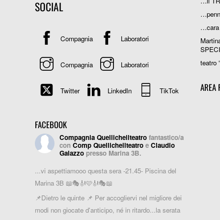
…il T
SOCIAL
…penn
…cara
Compagnia
Laboratori
Martin
SPEC
teatro 
Compagnia
Laboratori
AREA 
Twitter
LinkedIn
TikTok
FACEBOOK
Compagnia Quellicheilteatro
fantastico/a
con
Comp Quellicheilteatro
e
Claudio
Galazzo
presso Marina 3B.
...vi aspettiamooo questa sera -21.45- Piscina del
Marina 3B 📖🎭🎻🩷🎻🎭📖
📌Dietro le quinte 📌 Per accogliervi nel migliore dei
modi non giocate d'anticipo, né in ritardo...la serata