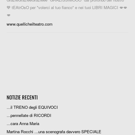
💙 tEAtrOsO per *volerci al tuo fianco* e nei tuoi LIBRI MAGICI 💋💋
💋
www.quellicheilteatro.com
NOTIZIE RECENTI
…il TRENO degli EQUIVOCI
…pennellate di RICORDI
…cara Anna Maria
Martina Rocchi …una scenografa davvero SPECIALE