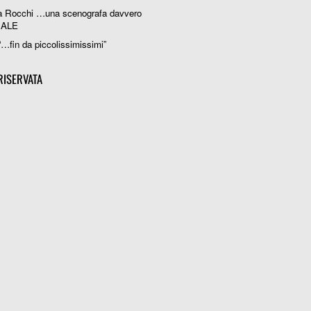
a Rocchi …una scenografa davvero
IALE
“…fin da piccolissimissimi”
RISERVATA