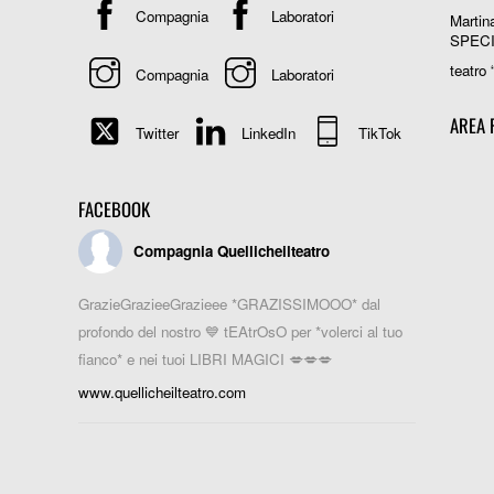
Compagnia
Laboratori
Martin
SPEC
teatro 
Compagnia
Laboratori
AREA 
Twitter
LinkedIn
TikTok
FACEBOOK
Compagnia Quellicheilteatro
GrazieGrazieeGrazieee *GRAZISSIMOOO* dal
profondo del nostro 💙 tEAtrOsO per *volerci al tuo
fianco* e nei tuoi LIBRI MAGICI 💋💋💋
www.quellicheilteatro.com