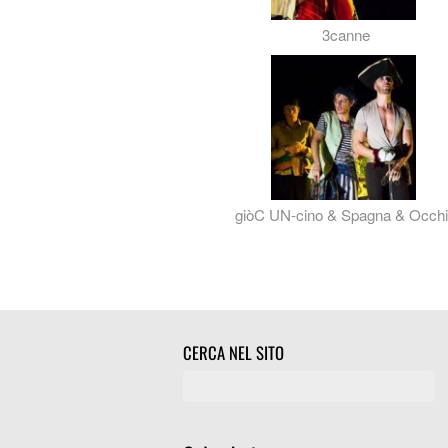
3canne
giòC UN-cino & Spagna & Occh
CERCA NEL SITO