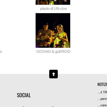
pianto di UN-cino
io
OCCHIO & guERCIO
NOTIZ
…il T
SOCIAL
…penn
…cara