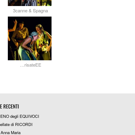
3canne & Spagna
…risateEE
IE RECENTI
RENO degli EQUIVOCI
ellate di RICORDI
 Anna Maria