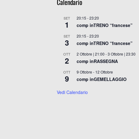
Calendario
20:15
-
23:20
SET
1
comp inTRENO “francese”
20:15
-
23:20
SET
3
comp inTRENO “francese”
2 Ottobre | 21:00
-
3 Ottobre | 23:30
OTT
2
comp inRASSEGNA
9 Ottobre
-
12 Ottobre
OTT
9
comp inGEMELLAGGIO
Vedi Calendario