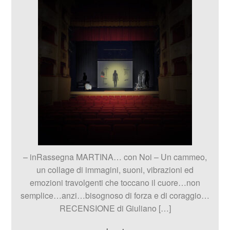
– inRassegna MARTINA… con Noi – Un cammeo,
un collage di immagini, suoni, vibrazioni ed
emozioni travolgenti che toccano il cuore…non
semplice…anzi…bisognoso di forza e di coraggio…
RECENSIONE di Giuliano […]