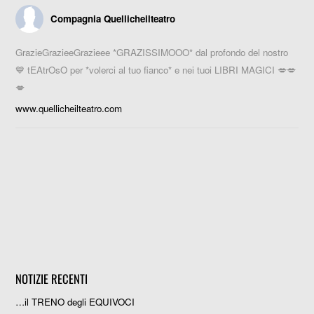
Compagnia Quellicheilteatro
GrazieGrazieeGrazieee *GRAZISSIMOOO* dal profondo del nostro
💙 tEAtrOsO per *volerci al tuo fianco* e nei tuoi LIBRI MAGICI 💋💋
💋
www.quellicheilteatro.com
NOTIZIE RECENTI
…il TRENO degli EQUIVOCI