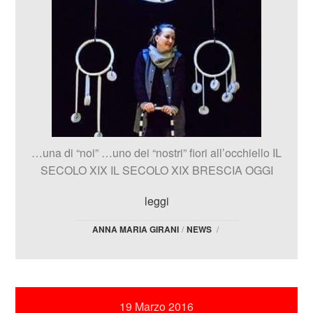
…una di “noi” …uno dei “nostri” fiori all’occhiello IL
SECOLO XIX IL SECOLO XIX BRESCIA OGGI
leggi
ANNA MARIA GIRANI
/
NEWS
/
19 Marzo 2016