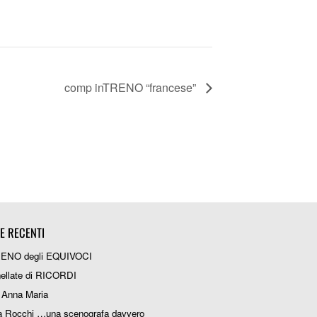
comp inTRENO “francese”
IE RECENTI
RENO degli EQUIVOCI
ellate di RICORDI
 Anna Maria
a Rocchi …una scenografa davvero