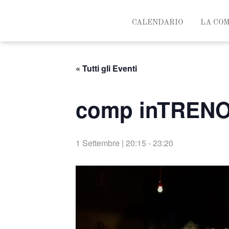
CALENDARIO
LA CO
« Tutti gli Eventi
comp inTRENO
1 Settembre | 20:15
-
23:20