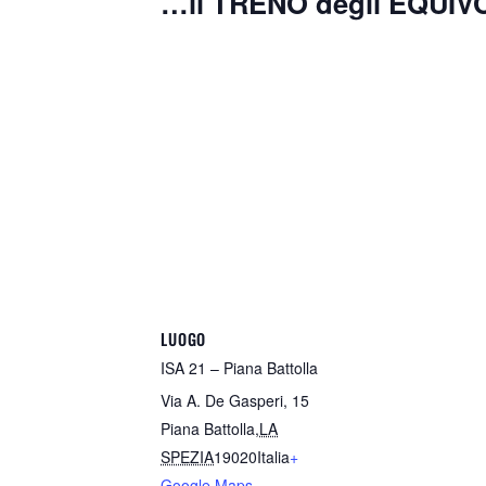
…il TRENO degli EQUIV
LUOGO
ISA 21 – Piana Battolla
Via A. De Gasperi, 15
Piana Battolla
,
LA
SPEZIA
19020
Italia
+
Google Maps