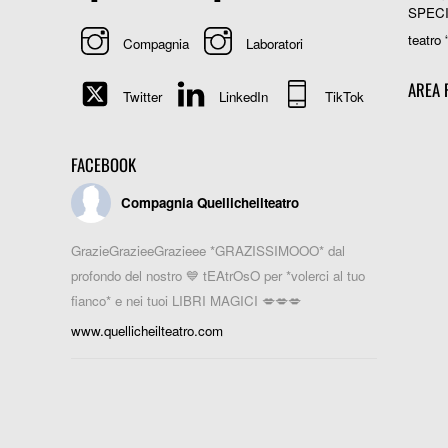
SPEC
teatro 
Compagnia
Laboratori
AREA 
Twitter
LinkedIn
TikTok
FACEBOOK
Compagnia Quellicheilteatro
GrazieGrazieeGrazieee *GRAZISSIMOOO* dal
profondo del nostro 💙 tEAtrOsO per *volerci al tuo
fianco* e nei tuoi LIBRI MAGICI 💋💋💋
www.quellicheilteatro.com