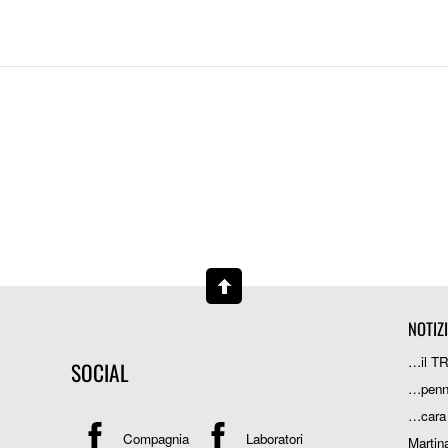
NOTIZ
…il T
SOCIAL
…penn
…cara
Compagnia
Laboratori
Martin