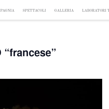
MPAGNIA
SPETTACOLI
GALLERIA
LABORATORI 
 “francese”