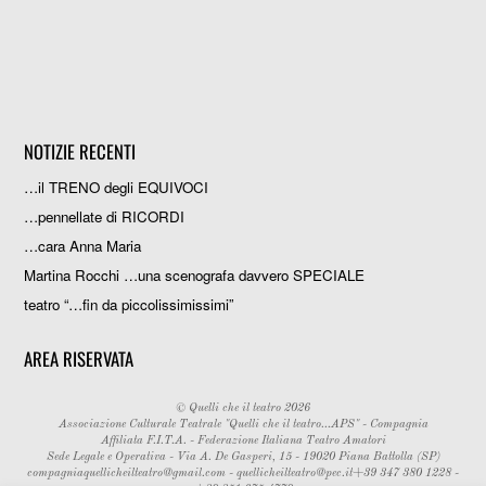
NOTIZIE RECENTI
…il TRENO degli EQUIVOCI
…pennellate di RICORDI
…cara Anna Maria
Martina Rocchi …una scenografa davvero SPECIALE
teatro “…fin da piccolissimissimi”
AREA RISERVATA
©
Quelli che il teatro
2026
Associazione Culturale Teatrale "Quelli che il teatro...APS" - Compagnia
Affiliata F.I.T.A. - Federazione Italiana Teatro Amatori
Sede Legale e Operativa - Via A. De Gasperi, 15 - 19020 Piana Battolla (SP)
compagniaquellicheilteatro@gmail.com
-
quellicheilteatro@pec.it
+39 347 380 1228 -