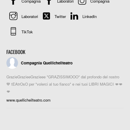
Compagnia
Laboratori
Compagnia
Laboratori
Twitter
LinkedIn
TikTok
FACEBOOK
Compagnia Quellicheilteatro
GrazieGrazieeGrazieee *GRAZISSIMOOO* dal profondo del nostro
💙 tEAtrOsO per *volerci al tuo fianco* e nei tuoi LIBRI MAGICI 💋💋
💋
www.quellicheilteatro.com