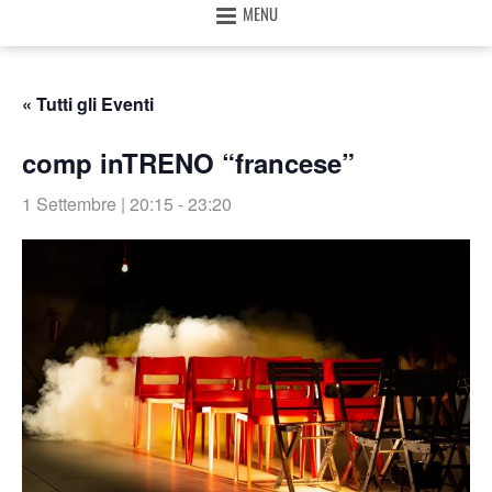
MENU
« Tutti gli Eventi
comp inTRENO “francese”
1 Settembre | 20:15
-
23:20