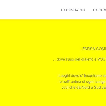
CALENDARIO
LA CO
FARSA COMICA
…dove l’uso del dialetto è VOC
Luoghi dove s’ incontrano sa
e nell’ anima di ogni famigl
voci che da Nord a Sud cantan