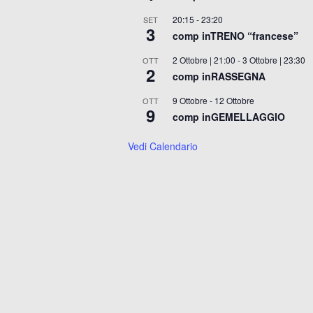
20:15
-
23:20
SET
3
comp inTRENO “francese”
2 Ottobre | 21:00
-
3 Ottobre | 23:30
OTT
2
comp inRASSEGNA
9 Ottobre
-
12 Ottobre
OTT
9
comp inGEMELLAGGIO
Vedi Calendario