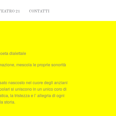
TEATRO 21
CONTATTI
ta dialettale
mazione, mescola le proprie sonorità
sato nascosto nel cuore degli anziani
polari si uniscono in un unico coro di
ica, la tristezza e l’ allegria di ogni
a storia.