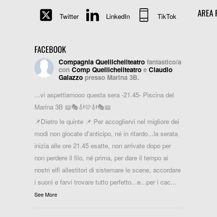
AREA 
Twitter
LinkedIn
TikTok
FACEBOOK
Compagnia Quellicheilteatro
fantastico/a
con
Comp Quellicheilteatro
e
Claudio
Galazzo
presso Marina 3B.
...vi aspettiamooo questa sera -21.45- Piscina del
Marina 3B 📖🎭🎻🩷🎻🎭📖
📌Dietro le quinte 📌 Per accogliervi nel migliore dei
modi non giocate d'anticipo, né in ritardo...la serata
inizia alle ore 21.45 esatte, non arrivate dopo per
non perdere il filo, né prima, per dare il tempo ai
nostri elfi allestitori di sistemare le scene, accordare
i suoni e farvi trovare tutto perfetto...e...per i cac
...
See More