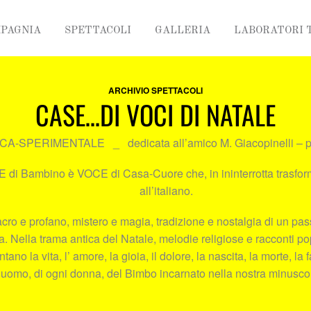
MPAGNIA
SPETTACOLI
GALLERIA
LABORATORI 
ARCHIVIO SPETTACOLI
CASE…DI VOCI DI NATALE
-SPERIMENTALE _ dedicata all’amico M. Giacopinelli – poe
E di Bambino è VOCE di Casa-Cuore che, in ininterrotta trasfor
all’italiano.
cro e profano, mistero e magia, tradizione e nostalgia di un pas
ia. Nella trama antica del Natale, melodie religiose e racconti po
o la vita, l’ amore, la gioia, il dolore, la nascita, la morte, la fat
uomo, di ogni donna, del Bimbo incarnato nella nostra minuscol