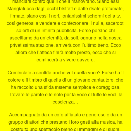
rilanciarli contro quelli che li manovrano. Siano essi
Mangiafuoco dagli occhi bistrati e dalle risate profumate,
firmate, siano essi i neri, lontanissimi schermi della tv,
così generosi a vendere e confezionare il nulla, sacerdoti
solerti di un’infinita pubblicità. Forse persino chi
aspettiamo da un’eternità, da soli, ognuno nella nostra
privatissima stazione, arriverà con l’ultimo treno. Ecco
allora che l’attesa finirà molto presto, ecco che si
comincerà a vivere davvero.
Cominciate a sentirla anche voi quella voce? Forse ha il
colore e il timbro di quella di un giovane cantautore, che
ha raccolto una sfida insieme semplice e coraggiosa.
Trovare le parole e le note per la voce di tutte le voci, la
coscienza…
Accompagnato da un coro affiatato e generoso e da un
gruppo di attori che prestano i loro gesti alla musica, ha
costruito uno spettacolo pieno di immagini e di suoni,