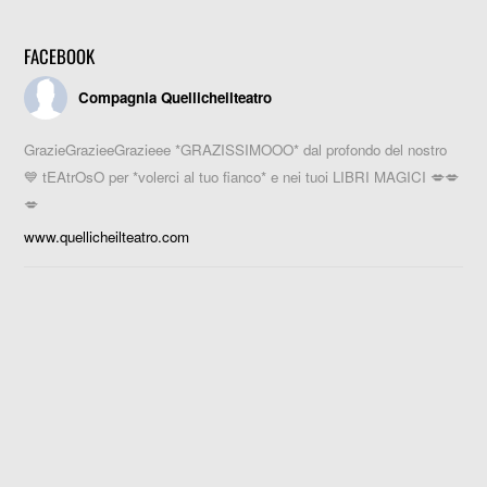
FACEBOOK
Compagnia Quellicheilteatro
GrazieGrazieeGrazieee *GRAZISSIMOOO* dal profondo del nostro
💙 tEAtrOsO per *volerci al tuo fianco* e nei tuoi LIBRI MAGICI 💋💋
💋
www.quellicheilteatro.com