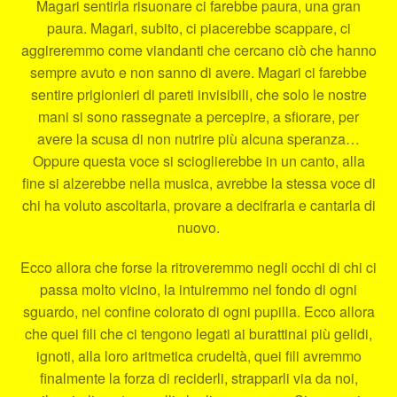
Magari sentirla risuonare ci farebbe paura, una gran
paura. Magari, subito, ci piacerebbe scappare, ci
aggireremmo come viandanti che cercano ciò che hanno
sempre avuto e non sanno di avere. Magari ci farebbe
sentire prigionieri di pareti invisibili, che solo le nostre
mani si sono rassegnate a percepire, a sfiorare, per
avere la scusa di non nutrire più alcuna speranza…
Oppure questa voce si scioglierebbe in un canto, alla
fine si alzerebbe nella musica, avrebbe la stessa voce di
chi ha voluto ascoltarla, provare a decifrarla e cantarla di
nuovo.
Ecco allora che forse la ritroveremmo negli occhi di chi ci
passa molto vicino, la intuiremmo nel fondo di ogni
sguardo, nel confine colorato di ogni pupilla. Ecco allora
che quei fili che ci tengono legati ai burattinai più gelidi,
ignoti, alla loro aritmetica crudeltà, quei fili avremmo
finalmente la forza di reciderli, strapparli via da noi,