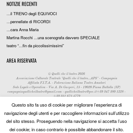
NOTIZIE RECENTI
…il TRENO degli EQUIVOCI
…pennellate di RICORDI
…cara Anna Maria
Martina Rocchi …una scenografa davvero SPECIALE
teatro “…fin da piccolissimissimi”
AREA RISERVATA
©
Quelli che il teatro
2026
Associazione Culturale Teatrale "Quelli che il teatro...APS" - Compagnia
Affiliata F.I.T.A. - Federazione Italiana Teatro Amatori
Sede Legale e Operativa - Via A. De Gasperi, 15 - 19020 Piana Battolla (SP)
compagniaquellicheilteatro@gmail.com
-
quellicheilteatro@pec.it
+39 347 380 1228 -
+39 351 675 4779
Questo sito fa uso di cookie per migliorare l’esperienza di
Website by:
Michele Zanoni
navigazione degli utenti e per raccogliere informazioni sull’utilizzo
del sito stesso. Proseguendo nella navigazione si accetta l’uso
dei cookie; in caso contrario è possibile abbandonare il sito.