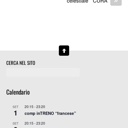
” celestiale ” CURA
CERCA NEL SITO
Calendario
20:15
-
23:20
SET
1
comp inTRENO “francese”
20:15
-
23:20
SET