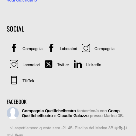
SOCIAL
Compagnia
Laboratori
Compagnia
Laboratori
Twitter
LinkedIn
TikTok
FACEBOOK
Compagnia Quellicheilteatro
fantastico/a con
Comp
Quellicheilteatro
e
Claudio Galazzo
presso Marina 3B.
...vi aspettiamooo questa sera -21.45- Piscina del Marina 3B 📖🎭🎻
🩷🎻🎭📖