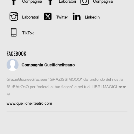
Compagnia
Laboratori
Compagnia
Laboratori
Twitter
LinkedIn
TikTok
FACEBOOK
Compagnia Quellicheilteatro
GrazieGrazieeGrazieee *GRAZISSIMOOO* dal profondo del nostro
💙 tEAtrOsO per *volerci al tuo fianco* e nei tuoi LIBRI MAGICI 💋💋
💋
www.quellicheilteatro.com