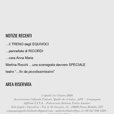
NOTIZIE RECENTI
…il TRENO degli EQUIVOCI
…pennellate di RICORDI
…cara Anna Maria
Martina Rocchi …una scenografa davvero SPECIALE
teatro “…fin da piccolissimissimi”
AREA RISERVATA
©
Quelli che il teatro
2026
Associazione Culturale Teatrale "Quelli che il teatro...APS" - Compagnia
Affiliata F.I.T.A. - Federazione Italiana Teatro Amatori
Sede Legale e Operativa - Via A. De Gasperi, 15 - 19020 Piana Battolla (SP)
compagniaquellicheilteatro@gmail.com
-
quellicheilteatro@pec.it
+39 347 380 1228 -