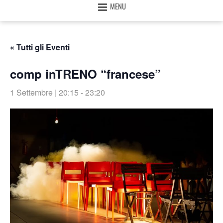
MENU
« Tutti gli Eventi
comp inTRENO “francese”
1 Settembre | 20:15
-
23:20