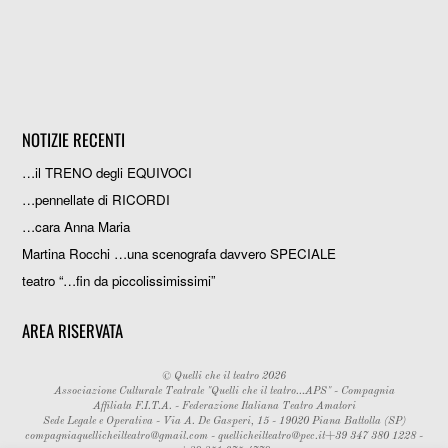
NOTIZIE RECENTI
…il TRENO degli EQUIVOCI
…pennellate di RICORDI
…cara Anna Maria
Martina Rocchi …una scenografa davvero SPECIALE
teatro “…fin da piccolissimissimi”
AREA RISERVATA
©
Quelli che il teatro
2026
Associazione Culturale Teatrale "Quelli che il teatro...APS" - Compagnia
Affiliata F.I.T.A. - Federazione Italiana Teatro Amatori
Sede Legale e Operativa - Via A. De Gasperi, 15 - 19020 Piana Battolla (SP)
compagniaquellicheilteatro@gmail.com
-
quellicheilteatro@pec.it
+39 347 380 1228 -