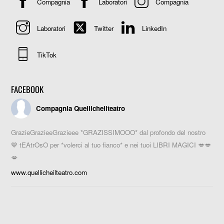
Compagnia
Laboratori
Compagnia
Laboratori
Twitter
LinkedIn
TikTok
FACEBOOK
Compagnia Quellicheilteatro
GrazieGrazieeGrazieee *GRAZISSIMOOO* dal profondo del nostro
💙 tEAtrOsO per *volerci al tuo fianco* e nei tuoi LIBRI MAGICI 💋💋
💋
www.quellicheilteatro.com