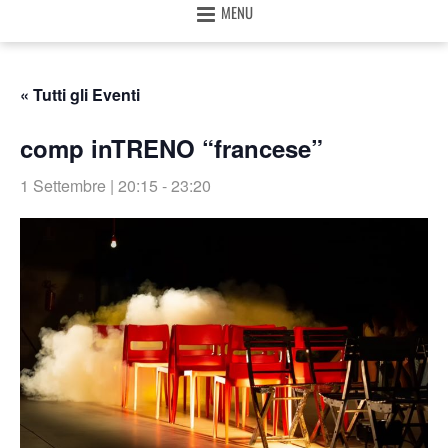
MENU
« Tutti gli Eventi
comp inTRENO “francese”
1 Settembre | 20:15
-
23:20